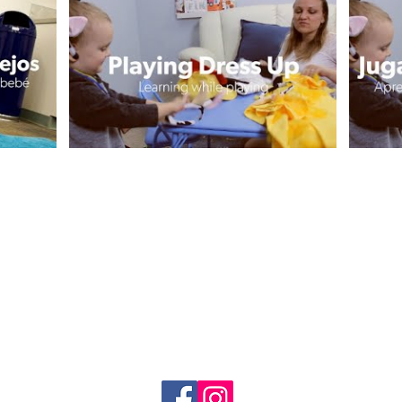
Comunícate
¿Necesitas ayuda? ¿Solo quieres saludarnos?
Siempre puedes comunicarte con nosotros a:
app@makewayforbooks.org