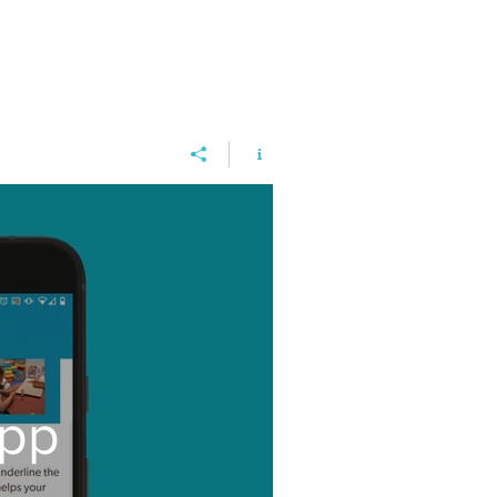
o
App